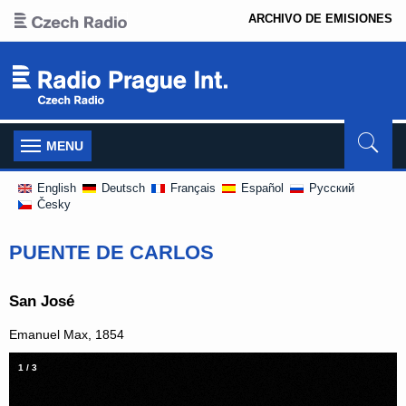
ARCHIVO DE EMISIONES
Toggle
MENU
navigation
English
Deutsch
Français
Español
Pусский
Česky
PUENTE DE CARLOS
San José
Emanuel Max, 1854
1
/
3