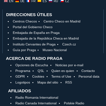
EN
DE
FR
ES
RU
CZ
DIRECCIONES ÚTILES
Centros Checos
Centro Checo en Madrid
Portal del Gobierno Checo
Embajada de España en Praga
Embajada de la República Checa en Madrid
Instituto Cervantes de Praga
Czech.cz
Guía por Praga
Museo Nacional
ACERCA DE RADIO PRAGA
Opciones de Escucha
Noticias por e-mail
Programa
QSL
Quien es quien
Contacto
GDPR
Cookies
Terms of Use
Personal data
Logotipos
Mapa del sitio
RSS
AFILIADOS
Radio Romania International
Radio Canada International
Polskie Radio